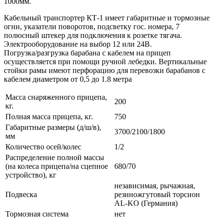
1000мм.
Кабельный транспортер КТ-1 имеет габаритные и тормозные
огни, указатели поворотов, подсветку гос. номера, 7
полюсный штекер для подключения к розетке тягача.
Электрооборудование на выбор 12 или 24В.
Погрузка/разгрузка барабана с кабелем на прицеп
осуществляется при помощи ручной лебедки. Вертикальные
стойки рамы имеют перфорацию для перевозки барабанов с
кабелем диаметром от 0,5 до 1.8 метра
Масса снаряженного прицепа,
200
кг.
Полная масса прицепа, кг.
750
Габаритные размеры (д/ш/в),
3700/2100/1800
мм
Количество осей/колес
1/2
Распределение полной массы
(на колеса прицепа/на сцепное
680/70
устройство), кг
независимая, рычажная,
Подвеска
резиножгутовый торсион
AL-KO (Германия)
Тормозная система
нет