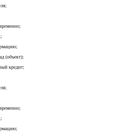
ля;
временно;
;
ормацию;
д (объект);
ный кредит;
ля;
временно;
;
ормацию;