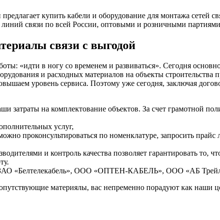
и предлагает купить кабели и оборудование для монтажа сетей с
 линий связи по всей России, оптовыми и розничными партиями
атериалы связи с выгодой
оты: «идти в ногу со временем и развиваться». Сегодня основн
борудования и расходных материалов на объекты строительства
овышаем уровень сервиса. Поэтому уже сегодня, заключая догов
аши затраты на комплектование объектов. За счет грамотной п
дополнительных услуг,
 можно проконсультироваться по номенклатуре, запросить прайс
одителями и контроль качества позволяет гарантировать то, что
ту.
 СЗАО «Белтелекабель», ООО «ОПТЕН-КАБЕЛЬ», ООО «АБ Трей
 сопутствующие материялы, вас непременно порадуют как наши це