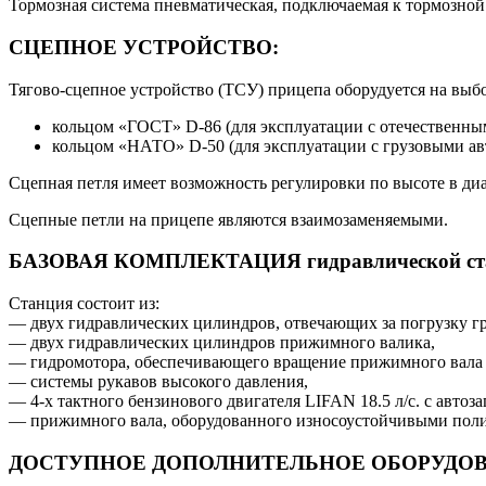
Тормозная система пневматическая, подключаемая к тормозной 
СЦЕПНОЕ УСТРОЙСТВО:
Тягово-сцепное устройство (ТСУ) прицепа оборудуется на выб
кольцом «ГОСТ» D-86 (для эксплуатации с отечественны
кольцом «НАТО» D-50 (для эксплуатации с грузовыми 
Сцепная петля имеет возможность регулировки по высоте в ди
Сцепные петли на прицепе являются взаимозаменяемыми.
БАЗОВАЯ КОМПЛЕКТАЦИЯ гидравлической ст
Станция состоит из:
— двух гидравлических цилиндров, отвечающих за погрузку гр
— двух гидравлических цилиндров прижимного валика,
— гидромотора, обеспечивающего вращение прижимного вала в
— системы рукавов высокого давления,
— 4-х тактного бензинового двигателя LIFAN 18.5 л/с. с автоз
— прижимного вала, оборудованного износоустойчивыми пол
ДОСТУПНОЕ ДОПОЛНИТЕЛЬНОЕ ОБОРУДО