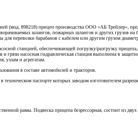
ией (мод. 898218) прицеп производства ООО «АБ Трейлер», пред
орачиваемых шлангов, пожарных шлангов и других грузов на бар
для перевозки барабанов с кабелем или другим грузом диаметром
сосной станцией, обеспечивающей погрузку/разгрузку прицепа,
в и грязи насосная гидравлическая станция выполнена в защит
, узлам и агрегатам.
зования в составе автомобилей и тракторов.
в техническом паспорте которых заводом изготовителем разреше
твенной рамы. Подвеска прицепа безрессорная, состоит из двух