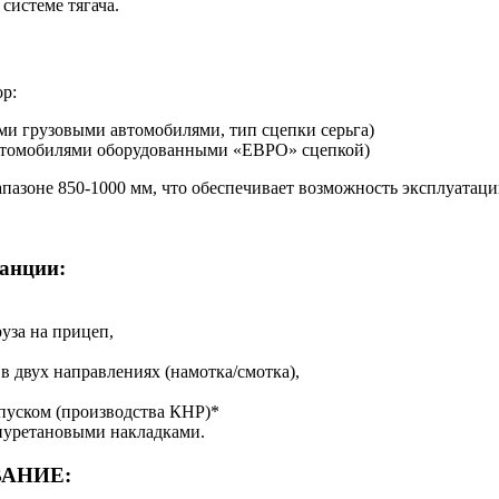
системе тягача.
ор:
ми грузовыми автомобилями, тип сцепки серьга)
автомобилями оборудованными «ЕВРО» сцепкой)
апазоне 850-1000 мм, что обеспечивает возможность эксплуатац
анции:
уза на прицеп,
 двух направлениях (намотка/смотка),
апуском (производства КНР)*
иуретановыми накладками.
ВАНИЕ: