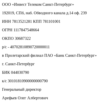
ООО «Инвест Телеком Санкт-Петербург»
192019, СПб, наб. Обводного канала д.14 оф. 239
ИНН 7813521281 КПП 781101001
ОГРН 1117847548664
ОКПО 30687322
р/с - 40702810890720000011
в Пролетарский филиал ПАО «Банк Санкт-Петербург»
г. Санкт-Петербург
БИК 044030790
к/с 30101810900000000790
Генеральный директор
Арефьев Олег Албертович