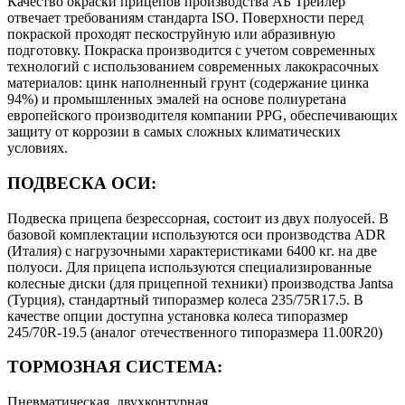
Качество окраски прицепов производства АБ Трейлер
отвечает требованиям стандарта ISO. Поверхности перед
покраской проходят пескоструйную или абразивную
подготовку. Покраска производится с учетом современных
технологий с использованием современных лакокрасочных
материалов: цинк наполненный грунт (содержание цинка
94%) и промышленных эмалей на основе полиуретана
европейского производителя компании PPG, обеспечивающих
защиту от коррозии в самых сложных климатических
условиях.
ПОДВЕСКА ОСИ:
Подвеска прицепа безрессорная, состоит из двух полуосей. В
базовой комплектации используются оси производства ADR
(Италия) с нагрузочными характеристиками 6400 кг. на две
полуоси. Для прицепа используются специализированные
колесные диски (для прицепной техники) производства Jantsa
(Турция), стандартный типоразмер колеса 235/75R17.5. В
качестве опции доступна установка колеса типоразмер
245/70R-19.5 (аналог отечественного типоразмера 11.00R20)
ТОРМОЗНАЯ СИСТЕМА:
Пневматическая, двухконтурная.