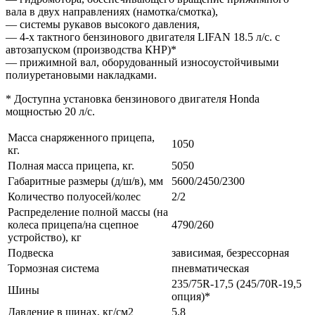
вала в двух направлениях (намотка/смотка),
— системы рукавов высокого давления,
— 4-х тактного бензинового двигателя LIFAN 18.5 л/с. с
автозапуском (производства КНР)*
— прижимной вал, оборудованный износоустойчивыми
полиуретановыми накладками.
* Доступна установка бензинового двигателя Honda
мощностью 20 л/с.
Масса снаряженного прицепа,
1050
кг.
Полная масса прицепа, кг.
5050
Габаритные размеры (д/ш/в), мм
5600/2450/2300
Количество полуосей/колес
2/2
Распределение полной массы (на
колеса прицепа/на сцепное
4790/260
устройство), кг
Подвеска
зависимая, безрессорная
Тормозная система
пневматическая
235/75R-17,5 (245/70R-19,5
Шины
опция)*
Давление в шинах, кг/см2
5,8