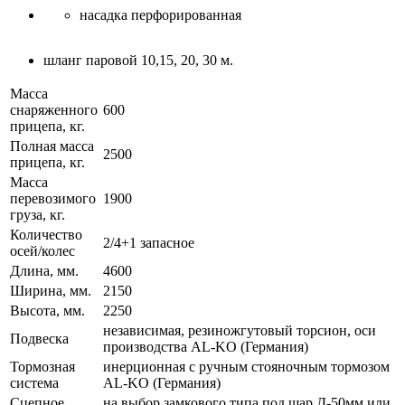
насадка перфорированная
шланг паровой 10,15, 20, 30 м.
Масса
снаряженного
600
прицепа, кг.
Полная масса
2500
прицепа, кг.
Масса
перевозимого
1900
груза, кг.
Количество
2/4+1 запасное
осей/колес
Длина, мм.
4600
Ширина, мм.
2150
Высота, мм.
2250
независимая, резиножгутовый торсион, оси
Подвеска
производства AL-KO (Германия)
Тормозная
инерционная с ручным стояночным тормозом
система
AL-KO (Германия)
Сцепное
на выбор замкового типа под шар Д-50мм или