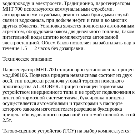
водопроводу и электросети. Традиционно, парогенераторы
MHT 700 используются коммунальными службами,
автодорожными службами, ремонтными бригадами служб
связи и водоканала, при добыче нефти и газа и во многих
других областях. Установка является полностью автономным
агрегатом, оборудована баком для дизельного топлива, баком
питательной воды штатно комплектуется автономной
электростанцией. Объем баков позволяет вырабатывать пар в
течение 1.5 — 2 часов без дозаправки.
Техническое описание:
Парогенератор MHT-700 стационарно установлен на прицеп
мод.898106. Подвеска прицепа независимая состоит из двух
осей, тип подвески резиножгутовый торсион немецкого
производства AL-KOBER. Прицеп оснащен тормозным
устройством инерционного типа и не требует подключения к
штатной тормозной системе тягача, буксировка прицепа
осуществляется автомобилями и тракторами в паспорте
которого заводом изготовителем разрешена буксировка
прицепа оборудованного тормозной системой полной массой
2.5т.
Тягово-сцепное устройство (ТСУ) на выбор комплектуется: