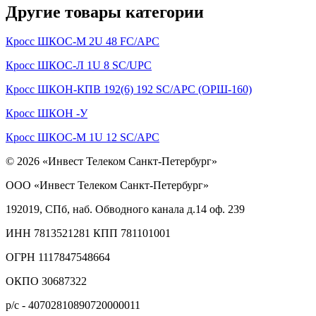
Другие товары категории
Кросс ШКОС-М 2U 48 FC/APC
Кросс ШКОС-Л 1U 8 SC/UPC
Кросс ШКОН-КПВ 192(6) 192 SC/APC (ОРШ-160)
Кросс ШКОН -У
Кросс ШКОС-М 1U 12 SC/APC
© 2026 «Инвест Телеком Санкт-Петербург»
ООО «Инвест Телеком Санкт-Петербург»
192019, СПб, наб. Обводного канала д.14 оф. 239
ИНН 7813521281 КПП 781101001
ОГРН 1117847548664
ОКПО 30687322
р/с - 40702810890720000011