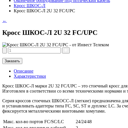
Оконечное оборудование под оптический кабель
Кросс ШКОС-Л
Кросс ШКОС-Л 2U 32 FC/UPC
←
Кросс ШКОС-Л 2U 32 FC/UPC
Заказать
Описание
Характеристики
Кросс ШКОС-Л марки 2U 32 FC/UPC – это стоечный кросс для 
Изготовлен в соответствии со всеми техническими нормами и
Серия кроссов стоечных ШКОСС-Л (легкие) предназначена для 
и устанавливать адаптеры типа FC, SC, ST и дуплекс LC. За с
фиксируется металлическими винтовыми хомутами.
Макс. кол-во портов FC/SC/LC
24/24/48
Макс. кол-во вводимых кабелей
2