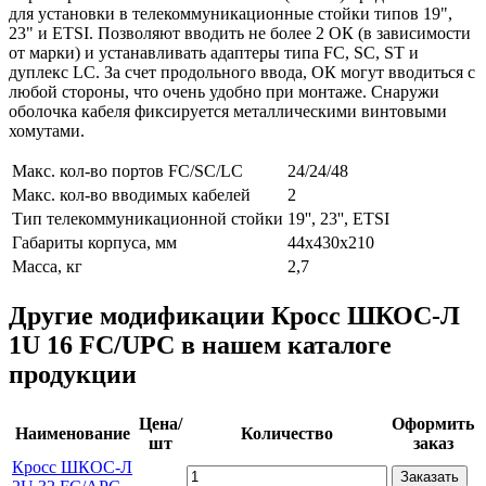
для установки в телекоммуникационные стойки типов 19",
23" и ETSI. Позволяют вводить не более 2 ОК (в зависимости
от марки) и устанавливать адаптеры типа FC, SC, ST и
дуплекс LC. За счет продольного ввода, ОК могут вводиться с
любой стороны, что очень удобно при монтаже. Снаружи
оболочка кабеля фиксируется металлическими винтовыми
хомутами.
Макс. кол-во портов FC/SC/LC
24/24/48
Макс. кол-во вводимых кабелей
2
Тип телекоммуникационной стойки
19'', 23'', ETSI
Габариты корпуса, мм
44х430х210
Масса, кг
2,7
Другие модификации Кросс ШКОС-Л
1U 16 FC/UPC в нашем каталоге
продукции
Цена/
Оформить
Наименование
Количество
шт
заказ
Кросс ШКОС-Л
Заказать