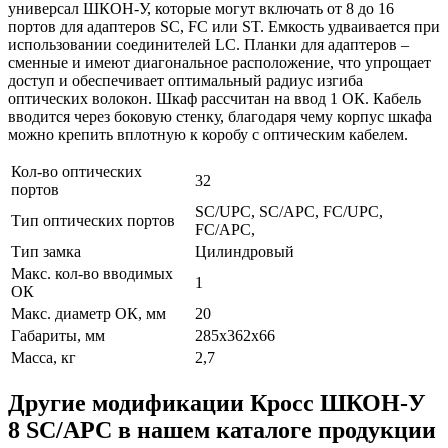
универсал ШКОН-У, которые могут включать от 8 до 16
портов для адаптеров SC, FC или ST. Емкость удваивается при
использовании соединителей LC. Планки для адаптеров –
сменные и имеют диагональное расположение, что упрощает
доступ и обеспечивает оптимальный радиус изгиба
оптических волокон. Шкаф рассчитан на ввод 1 ОК. Кабель
вводится через боковую стенку, благодаря чему корпус шкафа
можно крепить вплотную к коробу с оптическим кабелем.
Кол-во оптических
32
портов
SC/UPC, SC/APC, FC/UPC,
Тип оптических портов
FC/APC,
Тип замка
Цилиндровый
Макс. кол-во вводимых
1
ОК
Макс. диаметр ОК, мм
20
Габариты, мм
285х362х66
Масса, кг
2,7
Другие модификации Кросс ШКОН-У
8 SC/APC в нашем каталоге продукции