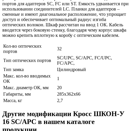
портов для адаптеров SC, FC или ST. Емкость удваивается при
использовании соединителей LC. Планки для адаптеров –
сменные и имеют диагональное расположение, что упрощает
доступ и обеспечивает оптимальный радиус изгиба
оптических волокон. Шкаф рассчитан на ввод 1 ОК. Кабель
вводится через боковую стенку, благодаря чему корпус шкафа
можно крепить вплотную к коробу с оптическим кабелем.
Кол-во оптических
32
портов
SC/UPC, SC/APC, FC/UPC,
Тип оптических портов
FC/APC,
Тип замка
Цилиндровый
Макс. кол-во вводимых
1
ОК
Макс. диаметр ОК, мм
20
Габариты, мм
285х362х66
Масса, кг
2,7
Другие модификации Кросс ШКОН-У
16 SC/APC в нашем каталоге
продукции