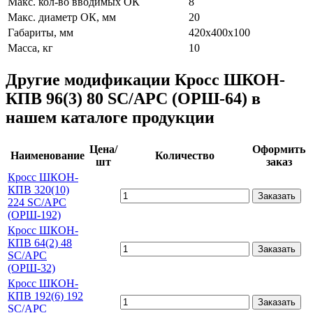
Макс. кол-во вводимых ОК
8
Макс. диаметр ОК, мм
20
Габариты, мм
420х400х100
Масса, кг
10
Другие модификации Кросс ШКОН-
КПВ 96(3) 80 SC/APC (ОРШ-64) в
нашем каталоге продукции
Цена/
Оформить
Наименование
Количество
шт
заказ
Кросс ШКОН-
КПВ 320(10)
Заказать
224 SC/APC
(ОРШ-192)
Кросс ШКОН-
КПВ 64(2) 48
Заказать
SC/APC
(ОРШ-32)
Кросс ШКОН-
КПВ 192(6) 192
Заказать
SC/APC