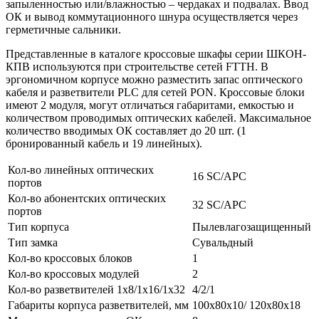
запыленностью или/влажностью – чердаках и подвалах. Ввод
ОК и вывод коммутационного шнура осуществляется через
герметичные сальники.
Представленные в каталоге кроссовые шкафы серии ШКОН-
КПВ используются при строительстве сетей FTTH. В
эргономичном корпусе можно разместить запас оптического
кабеля и разветвители PLC для сетей PON. Кроссовые блоки
имеют 2 модуля, могут отличаться габаритами, емкостью и
количеством проводимых оптических кабелей. Максимальное
количество вводимых ОК составляет до 20 шт. (1
бронированный кабель и 19 линейных).
Кол-во линейных оптических
16 SC/APC
портов
Кол-во абонентских оптических
32 SC/APC
портов
Тип корпуса
Пылевлагозащищенный
Тип замка
Сувальдный
Кол-во кроссовых блоков
1
Кол-во кроссовых модулей
2
Кол-во разветвителей 1х8/1х16/1х32
4/2/1
Габариты корпуса разветвителей, мм
100х80х10/ 120х80х18