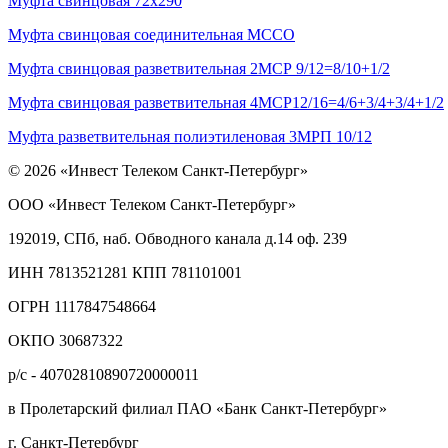
Муфта свинцовая 72х290
Муфта свинцовая соединительная МССО
Муфта свинцовая разветвительная 2МСР 9/12=8/10+1/2
Муфта свинцовая разветвительная 4МСР12/16=4/6+3/4+3/4+1/2
Муфта разветвительная полиэтиленовая 3МРП 10/12
© 2026 «Инвест Телеком Санкт-Петербург»
ООО «Инвест Телеком Санкт-Петербург»
192019, СПб, наб. Обводного канала д.14 оф. 239
ИНН 7813521281 КПП 781101001
ОГРН 1117847548664
ОКПО 30687322
р/с - 40702810890720000011
в Пролетарский филиал ПАО «Банк Санкт-Петербург»
г. Санкт-Петербург