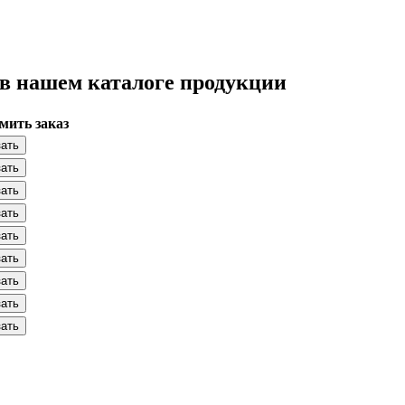
 нашем каталоге продукции
мить заказ
зать
зать
зать
зать
зать
зать
зать
зать
зать