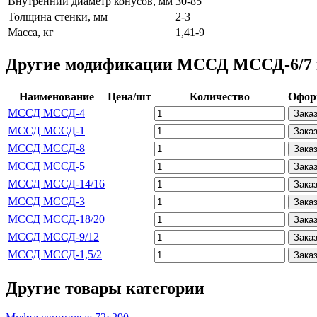
Внутренний диаметр конусов, мм
30-85
Толщина стенки, мм
2-3
Масса, кг
1,41-9
Другие модификации МССД МССД-6/7 в
Наименование
Цена/шт
Количество
Офор
МССД МССД-4
Зака
МССД МССД-1
Зака
МССД МССД-8
Зака
МССД МССД-5
Зака
МССД МССД-14/16
Зака
МССД МССД-3
Зака
МССД МССД-18/20
Зака
МССД МССД-9/12
Зака
МССД МССД-1,5/2
Зака
Другие товары категории