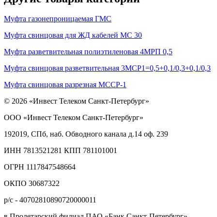
Муфта газонепроницаемая ГМС
Муфта свинцовая для ЖД кабелей МС 30
Муфта разветвительная полиэтиленовая 4МРП 0,5
Муфта свинцовая разветвительная 3МСР1=0,5+0,1/0,3+0,1/0,3
Муфта свинцовая разрезная МССР-1
© 2026 «Инвест Телеком Санкт-Петербург»
ООО «Инвест Телеком Санкт-Петербург»
192019, СПб, наб. Обводного канала д.14 оф. 239
ИНН 7813521281 КПП 781101001
ОГРН 1117847548664
ОКПО 30687322
р/с - 40702810890720000011
в Пролетарский филиал ПАО «Банк Санкт-Петербург»