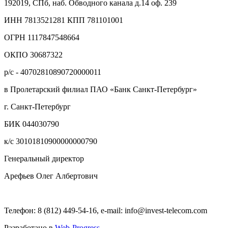
192019, СПб, наб. Обводного канала д.14 оф. 239
ИНН 7813521281 КПП 781101001
ОГРН 1117847548664
ОКПО 30687322
р/с - 40702810890720000011
в Пролетарский филиал ПАО «Банк Санкт-Петербург»
г. Санкт-Петербург
БИК 044030790
к/с 30101810900000000790
Генеральный директор
Арефьев Олег Албертович
Телефон: 8 (812) 449-54-16, e-mail: info@invest-telecom.com
Разработано в
Web-Progress