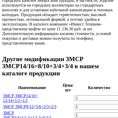
городских кабелей любых конструкций, в частности, изделие
используется на городских коллекторах на стандартных
консолях и для установки кабельной канализации в типовых
колодцах. Продукция обладает герметичностью, высокой
прочностью, оптимальной формой, а потому удобна в
эксплуатации. В каталоге компании «Инвест Телеком»
представлены муфты по цене 11 236.30 руб. за шт.
Дополнительную информацию касаемо стоимости, условий
покупки и доставки можно получить по телефону,
представленному выше.
Другие модификации 3МСР
3МСР14/16=8/10+3/4+3/4 в нашем
каталоге продукции
Цена/
Наименование
Количество
шт
3МСР 3МСР14/16=
12/14+1/2+1/2
3МСР 3МСР9/12=5/6+2/3+2/3
3МСР
3МСР3/4=1/1,5+1/1,5+0,5/1