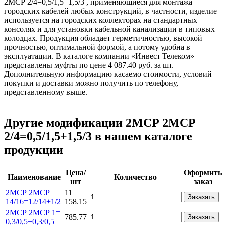
2МСР 2/4=0,5/1,5+1,5/3 , применяющиеся для монтажа
городских кабелей любых конструкций, в частности, изделие
используется на городских коллекторах на стандартных
консолях и для установки кабельной канализации в типовых
колодцах. Продукция обладает герметичностью, высокой
прочностью, оптимальной формой, а потому удобна в
эксплуатации. В каталоге компании «Инвест Телеком»
представлены муфты по цене 4 087.40 руб. за шт.
Дополнительную информацию касаемо стоимости, условий
покупки и доставки можно получить по телефону,
представленному выше.
Другие модификации 2МСР 2МСР
2/4=0,5/1,5+1,5/3 в нашем каталоге
продукции
Цена/
Оформить
Наименование
Количество
шт
заказ
2МСР 2МСР
11
Заказать
14/16=12/14+1/2
158.15
2МСР 2МСР 1=
785.77
Заказать
0,3/0,5+0,3/0,5