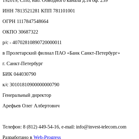
192019, СПб, наб. Обводного канала д.14 оф. 239
ИНН 7813521281 КПП 781101001
ОГРН 1117847548664
ОКПО 30687322
р/с - 40702810890720000011
в Пролетарский филиал ПАО «Банк Санкт-Петербург»
г. Санкт-Петербург
БИК 044030790
к/с 30101810900000000790
Генеральный директор
Арефьев Олег Албертович
Телефон: 8 (812) 449-54-16, e-mail: info@invest-telecom.com
Разработано в
Web-Progress