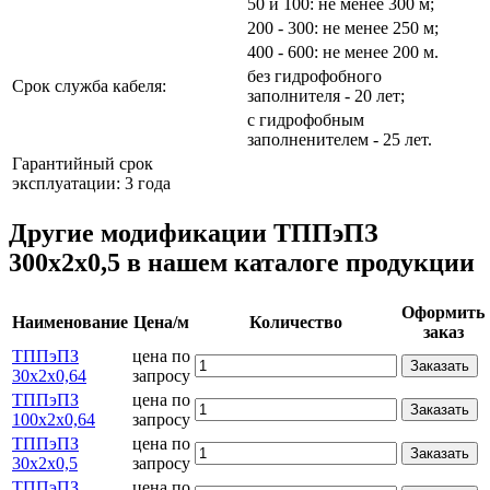
50 и 100: не менее 300 м;
200 - 300: не менее 250 м;
400 - 600: не менее 200 м.
без гидрофобного
Срок служба кабеля:
заполнителя - 20 лет;
с гидрофобным
заполненителем - 25 лет.
Гарантийный срок
эксплуатации: 3 года
Другие модификации ТППэПЗ
300х2х0,5 в нашем каталоге продукции
Оформить
Наименование
Цена/м
Количество
заказ
ТППэПЗ
цена по
Заказать
30х2х0,64
запросу
ТППэПЗ
цена по
Заказать
100х2х0,64
запросу
ТППэПЗ
цена по
Заказать
30х2х0,5
запросу
ТППэПЗ
цена по