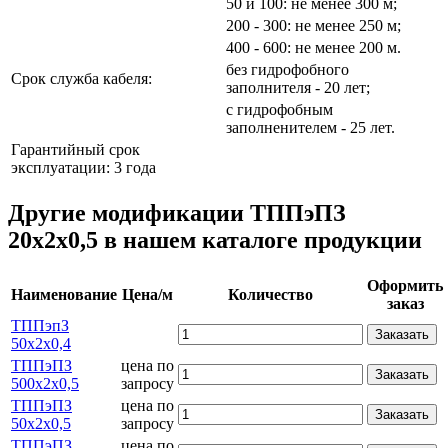
50 и 100: не менее 300 м;
200 - 300: не менее 250 м;
400 - 600: не менее 200 м.
без гидрофобного
Срок служба кабеля:
заполнителя - 20 лет;
с гидрофобным
заполненителем - 25 лет.
Гарантийный срок
эксплуатации: 3 года
Другие модификации ТППэПЗ
20х2х0,5 в нашем каталоге продукции
Оформить
Наименование
Цена/м
Количество
заказ
ТППэпЗ
Заказать
50х2х0,4
ТППэПЗ
цена по
Заказать
500х2х0,5
запросу
ТППэПЗ
цена по
Заказать
50х2х0,5
запросу
ТППэПЗ
цена по