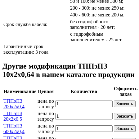
50 и 100: не менее 300 м;
200 - 300: не менее 250 м;
400 - 600: не менее 200 м.
без гидрофобного
Срок служба кабеля:
заполнителя - 20 лет;
с гидрофобным
заполненителем - 25 лет.
Гарантийный срок
эксплуатации: 3 года
Другие модификации ТППэПЗ
10х2х0,64 в нашем каталоге продукции
Оформить
Наименование
Цена/м
Количество
заказ
ТППэПЗ
цена по
Заказать
200х2х0,4
запросу
ТППэПЗ
цена по
Заказать
20х2х0,5
запросу
ТППэПЗ
цена по
Заказать
600х2х0,4
запросу
ТППэПЗ
цена по