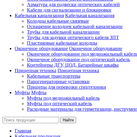
Арматура для подвески оптических кабелей
Кабели для сигнализации и блокировки
Кабельная канализация
Кабельная канализация
Колодцы кабельные связевые
Оснащение колодцев кабельной канализации
Трубы для кабельной канализации
Трубы для задувки оптического кабеля ЗПТ
Пластиковые кабельные колодцы
Оконечное оборудование
Оконечное оборудование
Оконечное оборудование под медножильный кабел
Оконечное оборудование под оптический кабель
Контейнеры ДГУ, ЦОД, Батарейные шкафы
Прицепная техника
Прицепная техника
Кабельные транспортеры
Парогенераторные установки
Прицепы для перевозки спецтехники
Муфты
Муфты
Муфты под медножильный кабель
Муфты под оптический кабель
Расходные материалы для герметизации, инструмен
Главная
Кабельная продукция