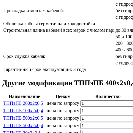
с гидроф
Прокладка и монтаж кабелей:
без гидр
с гидроф
Оболочка кабеля герметична и холодостойка.
Строительная длина кабелей всех марок с числом пар:
до 30 вл
50 и 100
200 - 30
400 - 60
Срок служба кабеля:
без гидр
с гидроф
Гарантийный срок эксплуатации: 3 года
Другие модификации ТППэПБ 400х2х0,4
Наименование
Цена/м
Количество
ТППэПБ 200х2х0,5
цена по запросу
ТППэПБ 100х2х0,4
цена по запросу
ТППэПБ 500х2х0,5
цена по запросу
ТППэПБ 500х2х0,4
цена по запросу
ТППэПБ 20х2х0,5
цена по запросу