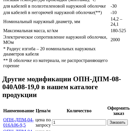
для кабелей в полиэтиленовой наружной оболочке
-30
для кабелей в негорючей наружной оболочке(**)
-10
14,2 –
Номинальный наружный диаметр, мм
24,1
Максимальная масса, кг/км
180-525
Электрическое сопротивление наружной оболочки,
2000
МОм
* Радиус изгиба – 20 номинальных наружных
диаметров кабеля
** В оболочке из материала, не распространяющего
горение
Другие модификации ОПН-ДПМ-08-
040А08-19,0 в нашем каталоге
продукции
Оформить
Наименование
Цена/м
Количество
заказ
ОПН-ДПМ-04-
цена по
Заказать
016А06-9,5
запросу