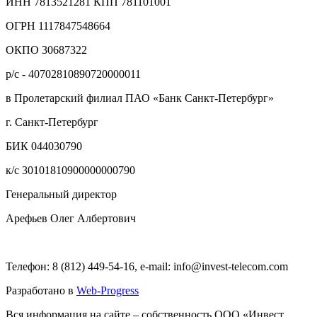
ИНН 7813521281 КПП 781101001
ОГРН 1117847548664
ОКПО 30687322
р/с - 40702810890720000011
в Пролетарский филиал ПАО «Банк Санкт-Петербург»
г. Санкт-Петербург
БИК 044030790
к/с 30101810900000000790
Генеральный директор
Арефьев Олег Албертович
Телефон: 8 (812) 449-54-16, e-mail: info@invest-telecom.com
Разработано в
Web-Progress
Вся информация на сайте – собственность ООО «Инвест