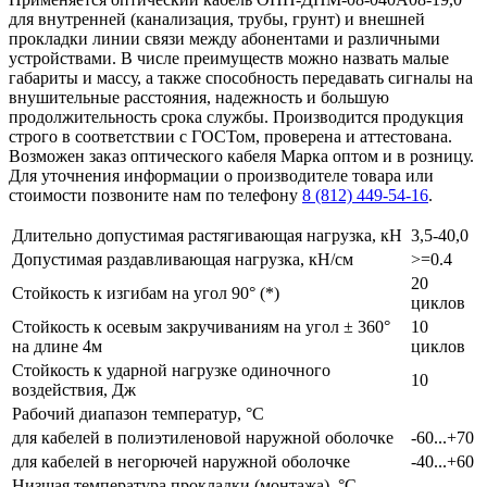
для внутренней (канализация, трубы, грунт) и внешней
прокладки линии связи между абонентами и различными
устройствами. В числе преимуществ можно назвать малые
габариты и массу, а также способность передавать сигналы на
внушительные расстояния, надежность и большую
продолжительность срока службы. Производится продукция
строго в соответствии с ГОСТом, проверена и аттестована.
Возможен заказ оптического кабеля Марка оптом и в розницу.
Для уточнения информации о производителе товара или
стоимости позвоните нам по телефону
8 (812) 449-54-16
.
Длительно допустимая растягивающая нагрузка, кН
3,5-40,0
Допустимая раздавливающая нагрузка, кН/см
>=0.4
20
Стойкость к изгибам на угол 90° (*)
циклов
Стойкость к осевым закручиваниям на угол ± 360°
10
на длине 4м
циклов
Стойкость к ударной нагрузке одиночного
10
воздействия, Дж
Рабочий диапазон температур, °С
для кабелей в полиэтиленовой наружной оболочке
-60...+70
для кабелей в негорючей наружной оболочке
-40...+60
Низшая температура прокладки (монтажа), °С