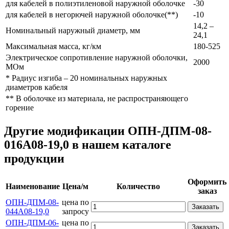
для кабелей в полиэтиленовой наружной оболочке
-30
для кабелей в негорючей наружной оболочке(**)
-10
14,2 –
Номинальный наружный диаметр, мм
24,1
Максимальная масса, кг/км
180-525
Электрическое сопротивление наружной оболочки,
2000
МОм
* Радиус изгиба – 20 номинальных наружных
диаметров кабеля
** В оболочке из материала, не распространяющего
горение
Другие модификации ОПН-ДПМ-08-
016А08-19,0 в нашем каталоге
продукции
Оформить
Наименование
Цена/м
Количество
заказ
ОПН-ДПМ-08-
цена по
Заказать
044А08-19,0
запросу
ОПН-ДПМ-06-
цена по
Заказать