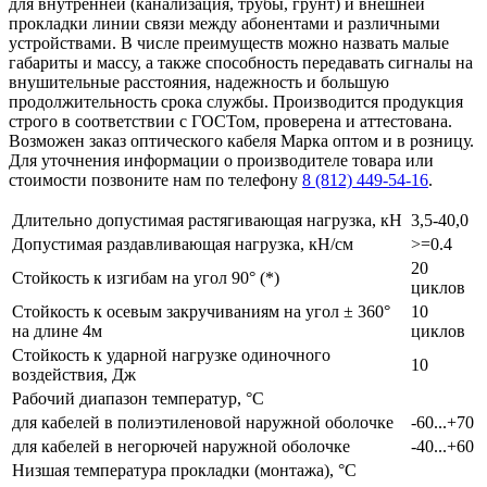
для внутренней (канализация, трубы, грунт) и внешней
прокладки линии связи между абонентами и различными
устройствами. В числе преимуществ можно назвать малые
габариты и массу, а также способность передавать сигналы на
внушительные расстояния, надежность и большую
продолжительность срока службы. Производится продукция
строго в соответствии с ГОСТом, проверена и аттестована.
Возможен заказ оптического кабеля Марка оптом и в розницу.
Для уточнения информации о производителе товара или
стоимости позвоните нам по телефону
8 (812) 449-54-16
.
Длительно допустимая растягивающая нагрузка, кН
3,5-40,0
Допустимая раздавливающая нагрузка, кН/см
>=0.4
20
Стойкость к изгибам на угол 90° (*)
циклов
Стойкость к осевым закручиваниям на угол ± 360°
10
на длине 4м
циклов
Стойкость к ударной нагрузке одиночного
10
воздействия, Дж
Рабочий диапазон температур, °С
для кабелей в полиэтиленовой наружной оболочке
-60...+70
для кабелей в негорючей наружной оболочке
-40...+60
Низшая температура прокладки (монтажа), °С