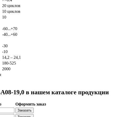
20 циклов
10 циклов
10
-60...+70
-40...+60
-30
-10
14,2 – 24,1
180-525
2000
я
08-19,0 в нашем каталоге продукции
о
Оформить заказ
Заказать
Заказать