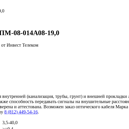
,0
ПМ-08-014А08-19,0
внутренней (канализация, трубы, грунт) и внешней прокладки 
также способность передавать сигналы на внушительные расстоя
ерена и аттестована. Возможен заказ оптического кабеля Марка
ну
8 (812) 449-54-16
.
3,5-40,0
>=0.4