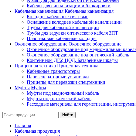
Арматура для подвески оптических кабелей
Кабели для сигнализации и блокировки
Кабельная канализация
Кабельная канализация
Колодцы кабельные связевые
Оснащение колодцев кабельной канализации
Трубы для кабельной канализации
Трубы для задувки оптического кабеля ЗПТ
Пластиковые кабельные колодцы
Оконечное оборудование
Оконечное оборудование
Оконечное оборудование под медножильный кабел
Оконечное оборудование под оптический кабель
Контейнеры ДГУ, ЦОД, Батарейные шкафы
Прицепная техника
Прицепная техника
Кабельные транспортеры
Парогенераторные установки
Прицепы для перевозки спецтехники
Муфты
Муфты
Муфты под медножильный кабель
Муфты под оптический кабель
Расходные материалы для герметизации, инструмен
Главная
Кабельная продукция