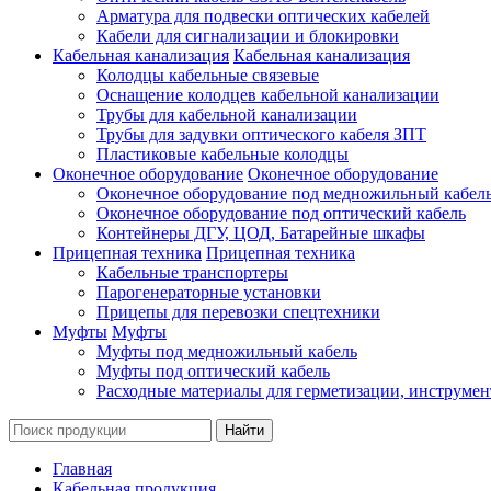
Арматура для подвески оптических кабелей
Кабели для сигнализации и блокировки
Кабельная канализация
Кабельная канализация
Колодцы кабельные связевые
Оснащение колодцев кабельной канализации
Трубы для кабельной канализации
Трубы для задувки оптического кабеля ЗПТ
Пластиковые кабельные колодцы
Оконечное оборудование
Оконечное оборудование
Оконечное оборудование под медножильный кабел
Оконечное оборудование под оптический кабель
Контейнеры ДГУ, ЦОД, Батарейные шкафы
Прицепная техника
Прицепная техника
Кабельные транспортеры
Парогенераторные установки
Прицепы для перевозки спецтехники
Муфты
Муфты
Муфты под медножильный кабель
Муфты под оптический кабель
Расходные материалы для герметизации, инструмен
Главная
Кабельная продукция