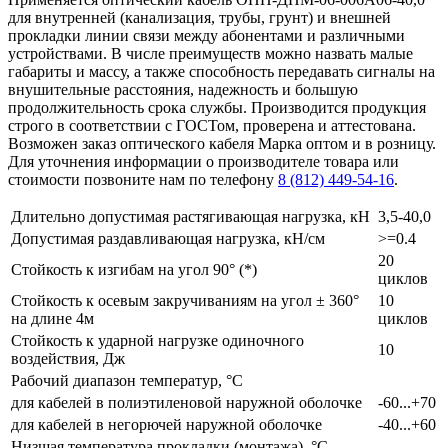
для внутренней (канализация, трубы, грунт) и внешней
прокладки линии связи между абонентами и различными
устройствами. В числе преимуществ можно назвать малые
габариты и массу, а также способность передавать сигналы на
внушительные расстояния, надежность и большую
продолжительность срока службы. Производится продукция
строго в соответствии с ГОСТом, проверена и аттестована.
Возможен заказ оптического кабеля Марка оптом и в розницу.
Для уточнения информации о производителе товара или
стоимости позвоните нам по телефону
8 (812) 449-54-16
.
Длительно допустимая растягивающая нагрузка, кН
3,5-40,0
Допустимая раздавливающая нагрузка, кН/см
>=0.4
20
Стойкость к изгибам на угол 90° (*)
циклов
Стойкость к осевым закручиваниям на угол ± 360°
10
на длине 4м
циклов
Стойкость к ударной нагрузке одиночного
10
воздействия, Дж
Рабочий диапазон температур, °С
для кабелей в полиэтиленовой наружной оболочке
-60...+70
для кабелей в негорючей наружной оболочке
-40...+60
Низшая температура прокладки (монтажа), °С