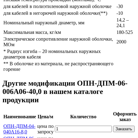
для кабелей в полиэтиленовой наружной оболочке
-30
для кабелей в негорючей наружной оболочке(**)
-10
14,2 –
Номинальный наружный диаметр, мм
24,1
Максимальная масса, кг/км
180-525
Электрическое сопротивление наружной оболочки,
2000
МОм
* Радиус изгиба – 20 номинальных наружных
диаметров кабеля
** В оболочке из материала, не распространяющего
горение
Другие модификации ОПН-ДПМ-06-
006А06-40,0 в нашем каталоге
продукции
Оформить
Наименование
Цена/м
Количество
заказ
ОПН-ДПМ-04-
цена по
Заказать
040А16-8,0
запросу