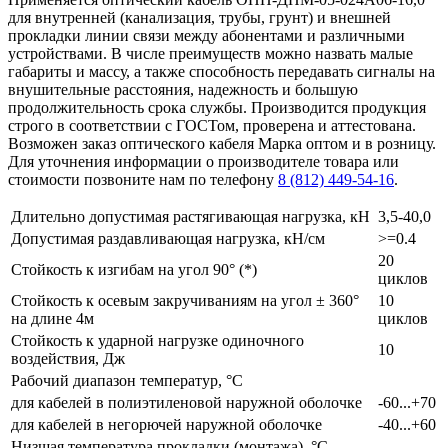
для внутренней (канализация, трубы, грунт) и внешней
прокладки линии связи между абонентами и различными
устройствами. В числе преимуществ можно назвать малые
габариты и массу, а также способность передавать сигналы на
внушительные расстояния, надежность и большую
продолжительность срока службы. Производится продукция
строго в соответствии с ГОСТом, проверена и аттестована.
Возможен заказ оптического кабеля Марка оптом и в розницу.
Для уточнения информации о производителе товара или
стоимости позвоните нам по телефону
8 (812) 449-54-16
.
Длительно допустимая растягивающая нагрузка, кН
3,5-40,0
Допустимая раздавливающая нагрузка, кН/см
>=0.4
20
Стойкость к изгибам на угол 90° (*)
циклов
Стойкость к осевым закручиваниям на угол ± 360°
10
на длине 4м
циклов
Стойкость к ударной нагрузке одиночного
10
воздействия, Дж
Рабочий диапазон температур, °С
для кабелей в полиэтиленовой наружной оболочке
-60...+70
для кабелей в негорючей наружной оболочке
-40...+60
Низшая температура прокладки (монтажа), °С