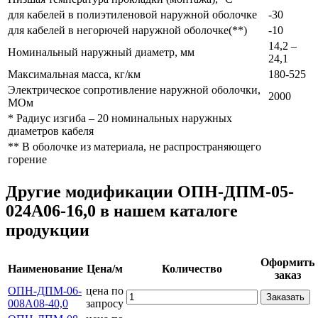
для кабелей в полиэтиленовой наружной оболочке
-30
для кабелей в негорючей наружной оболочке(**)
-10
14,2 –
Номинальный наружный диаметр, мм
24,1
Максимальная масса, кг/км
180-525
Электрическое сопротивление наружной оболочки,
2000
МОм
* Радиус изгиба – 20 номинальных наружных
диаметров кабеля
** В оболочке из материала, не распространяющего
горение
Другие модификации ОПН-ДПМ-05-
024А06-16,0 в нашем каталоге
продукции
Оформить
Наименование
Цена/м
Количество
заказ
ОПН-ДПМ-06-
цена по
Заказать
008А08-40,0
запросу