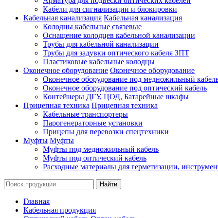
Арматура для подвески оптических кабелей
Кабели для сигнализации и блокировки
Кабельная канализация
Кабельная канализация
Колодцы кабельные связевые
Оснащение колодцев кабельной канализации
Трубы для кабельной канализации
Трубы для задувки оптического кабеля ЗПТ
Пластиковые кабельные колодцы
Оконечное оборудование
Оконечное оборудование
Оконечное оборудование под медножильный кабел
Оконечное оборудование под оптический кабель
Контейнеры ДГУ, ЦОД, Батарейные шкафы
Прицепная техника
Прицепная техника
Кабельные транспортеры
Парогенераторные установки
Прицепы для перевозки спецтехники
Муфты
Муфты
Муфты под медножильный кабель
Муфты под оптический кабель
Расходные материалы для герметизации, инструмен
Главная
Кабельная продукция