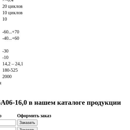
20 циклов
10 циклов
10
-60...+70
-40...+60
-30
-10
14,2 – 24,1
180-525
2000
я
06-16,0 в нашем каталоге продукции
о
Оформить заказ
Заказать
Заказать