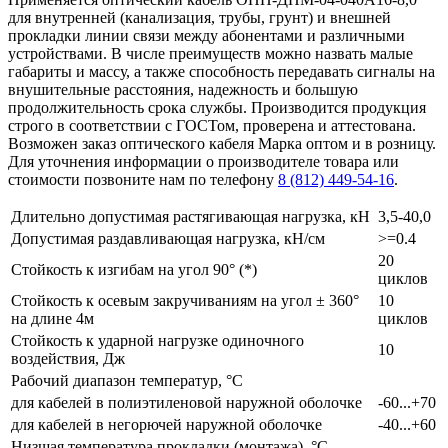
для внутренней (канализация, трубы, грунт) и внешней
прокладки линии связи между абонентами и различными
устройствами. В числе преимуществ можно назвать малые
габариты и массу, а также способность передавать сигналы на
внушительные расстояния, надежность и большую
продолжительность срока службы. Производится продукция
строго в соответствии с ГОСТом, проверена и аттестована.
Возможен заказ оптического кабеля Марка оптом и в розницу.
Для уточнения информации о производителе товара или
стоимости позвоните нам по телефону
8 (812) 449-54-16
.
Длительно допустимая растягивающая нагрузка, кН
3,5-40,0
Допустимая раздавливающая нагрузка, кН/см
>=0.4
20
Стойкость к изгибам на угол 90° (*)
циклов
Стойкость к осевым закручиваниям на угол ± 360°
10
на длине 4м
циклов
Стойкость к ударной нагрузке одиночного
10
воздействия, Дж
Рабочий диапазон температур, °С
для кабелей в полиэтиленовой наружной оболочке
-60...+70
для кабелей в негорючей наружной оболочке
-40...+60
Низшая температура прокладки (монтажа), °С