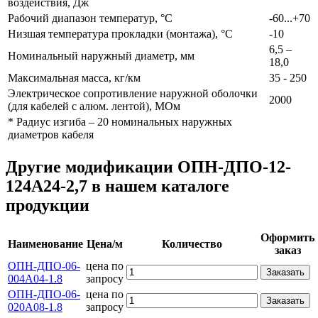
воздействия, Дж
Рабочий диапазон температур, °С
-60...+70
Низшая температура прокладки (монтажа), °С
-10
6,5 –
Номинальный наружный диаметр, мм
18,0
Максимальная масса, кг/км
35 - 250
Электрическое сопротивление наружной оболочки
2000
(для кабелей с алюм. лентой), МОм
* Радиус изгиба – 20 номинальных наружных
диаметров кабеля
Другие модификации ОПН-ДПО-12-
124А24-2,7 в нашем каталоге
продукции
Оформить
Наименование
Цена/м
Количество
заказ
ОПН-ДПО-06-
цена по
Заказать
004А04-1.8
запросу
ОПН-ДПО-06-
цена по
Заказать
020А08-1.8
запросу