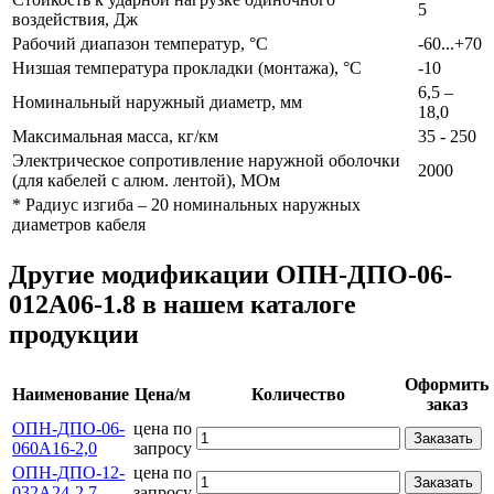
5
воздействия, Дж
Рабочий диапазон температур, °С
-60...+70
Низшая температура прокладки (монтажа), °С
-10
6,5 –
Номинальный наружный диаметр, мм
18,0
Максимальная масса, кг/км
35 - 250
Электрическое сопротивление наружной оболочки
2000
(для кабелей с алюм. лентой), МОм
* Радиус изгиба – 20 номинальных наружных
диаметров кабеля
Другие модификации ОПН-ДПО-06-
012А06-1.8 в нашем каталоге
продукции
Оформить
Наименование
Цена/м
Количество
заказ
ОПН-ДПО-06-
цена по
Заказать
060А16-2,0
запросу
ОПН-ДПО-12-
цена по
Заказать
032А24-2,7
запросу