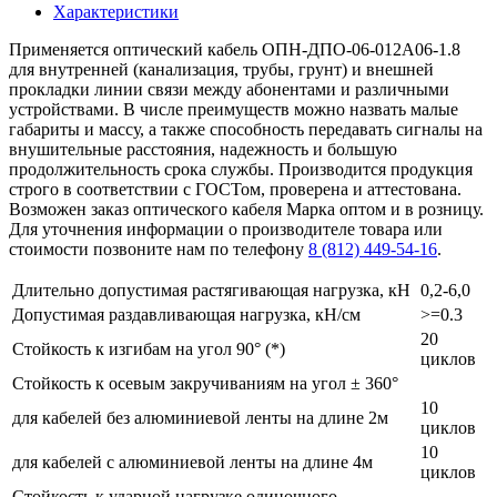
Характеристики
Применяется оптический кабель ОПН-ДПО-06-012А06-1.8
для внутренней (канализация, трубы, грунт) и внешней
прокладки линии связи между абонентами и различными
устройствами. В числе преимуществ можно назвать малые
габариты и массу, а также способность передавать сигналы на
внушительные расстояния, надежность и большую
продолжительность срока службы. Производится продукция
строго в соответствии с ГОСТом, проверена и аттестована.
Возможен заказ оптического кабеля Марка оптом и в розницу.
Для уточнения информации о производителе товара или
стоимости позвоните нам по телефону
8 (812) 449-54-16
.
Длительно допустимая растягивающая нагрузка, кН
0,2-6,0
Допустимая раздавливающая нагрузка, кН/см
>=0.3
20
Стойкость к изгибам на угол 90° (*)
циклов
Стойкость к осевым закручиваниям на угол ± 360°
10
для кабелей без алюминиевой ленты на длине 2м
циклов
10
для кабелей с алюминиевой ленты на длине 4м
циклов
Стойкость к ударной нагрузке одиночного