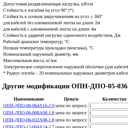
Допустимая раздавливающая нагрузка, кН/см
Стойкость к изгибам на угол 90° (*)
Стойкость к осевым закручиваниям на угол ± 360°
для кабелей без алюминиевой ленты на длине 2м
для кабелей с алюминиевой ленты на длине 4м
Стойкость к ударной нагрузке одиночного воздействия, Дж
Рабочий диапазон температур, °С
Низшая температура прокладки (монтажа), °С
Номинальный наружный диаметр, мм
Максимальная масса, кг/км
Электрическое сопротивление наружной оболочки (для кабеле
* Радиус изгиба – 20 номинальных наружных диаметров кабел
Другие модификации ОПН-ДПО-05-036А1
Наименование
Цена/м
Количество
ОПН-ДПО-06-064А16-2,0
цена по запросу
ОПН-ДПО-06-008А08-1.8
цена по запросу
ОПН-ДПО-06-032А08-1.8
цена по запросу
ОПН-ДПО-12-004А24-2,7
цена по запросу