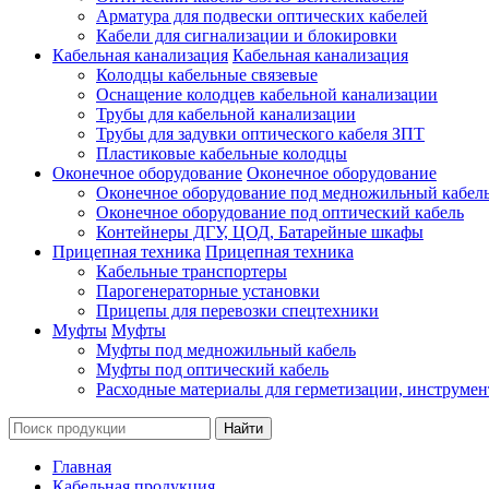
Арматура для подвески оптических кабелей
Кабели для сигнализации и блокировки
Кабельная канализация
Кабельная канализация
Колодцы кабельные связевые
Оснащение колодцев кабельной канализации
Трубы для кабельной канализации
Трубы для задувки оптического кабеля ЗПТ
Пластиковые кабельные колодцы
Оконечное оборудование
Оконечное оборудование
Оконечное оборудование под медножильный кабел
Оконечное оборудование под оптический кабель
Контейнеры ДГУ, ЦОД, Батарейные шкафы
Прицепная техника
Прицепная техника
Кабельные транспортеры
Парогенераторные установки
Прицепы для перевозки спецтехники
Муфты
Муфты
Муфты под медножильный кабель
Муфты под оптический кабель
Расходные материалы для герметизации, инструмен
Главная
Кабельная продукция