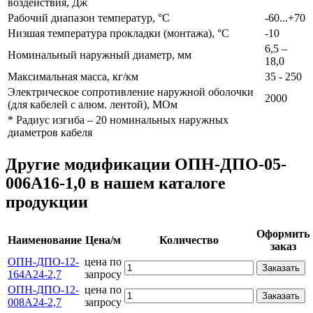
воздействия, Дж
Рабочий диапазон температур, °С
-60...+70
Низшая температура прокладки (монтажа), °С
-10
6,5 –
Номинальный наружный диаметр, мм
18,0
Максимальная масса, кг/км
35 - 250
Электрическое сопротивление наружной оболочки
2000
(для кабелей с алюм. лентой), МОм
* Радиус изгиба – 20 номинальных наружных
диаметров кабеля
Другие модификации ОПН-ДПО-05-
006А16-1,0 в нашем каталоге
продукции
Оформить
Наименование
Цена/м
Количество
заказ
ОПН-ДПО-12-
цена по
Заказать
164А24-2,7
запросу
ОПН-ДПО-12-
цена по
Заказать
008А24-2,7
запросу