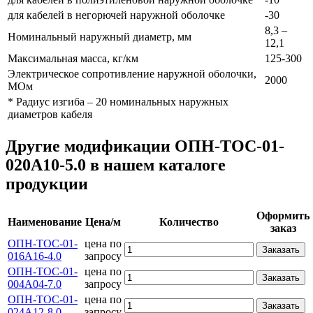
для кабелей в негорючей наружной оболочке
-30
8,3 –
Номинальный наружный диаметр, мм
12,1
Максимальная масса, кг/км
125-300
Электрическое сопротивление наружной оболочки,
2000
МОм
* Радиус изгиба – 20 номинальных наружных
диаметров кабеля
Другие модификации ОПН-ТОС-01-
020А10-5.0 в нашем каталоге
продукции
Оформить
Наименование
Цена/м
Количество
заказ
ОПН-ТОС-01-
цена по
Заказать
016А16-4.0
запросу
ОПН-ТОС-01-
цена по
Заказать
004А04-7.0
запросу
ОПН-ТОС-01-
цена по
Заказать
024А12-8.0
запросу