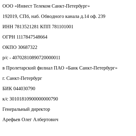
ООО «Инвест Телеком Санкт-Петербург»
192019, СПб, наб. Обводного канала д.14 оф. 239
ИНН 7813521281 КПП 781101001
ОГРН 1117847548664
ОКПО 30687322
р/с - 40702810890720000011
в Пролетарский филиал ПАО «Банк Санкт-Петербург»
г. Санкт-Петербург
БИК 044030790
к/с 30101810900000000790
Генеральный директор
Арефьев Олег Албертович