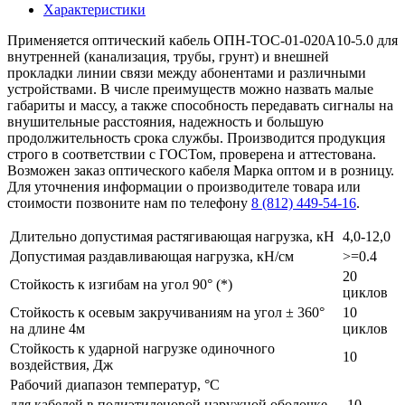
Характеристики
Применяется оптический кабель ОПН-ТОС-01-020А10-5.0 для
внутренней (канализация, трубы, грунт) и внешней
прокладки линии связи между абонентами и различными
устройствами. В числе преимуществ можно назвать малые
габариты и массу, а также способность передавать сигналы на
внушительные расстояния, надежность и большую
продолжительность срока службы. Производится продукция
строго в соответствии с ГОСТом, проверена и аттестована.
Возможен заказ оптического кабеля Марка оптом и в розницу.
Для уточнения информации о производителе товара или
стоимости позвоните нам по телефону
8 (812) 449-54-16
.
Длительно допустимая растягивающая нагрузка, кН
4,0-12,0
Допустимая раздавливающая нагрузка, кН/см
>=0.4
20
Стойкость к изгибам на угол 90° (*)
циклов
Стойкость к осевым закручиваниям на угол ± 360°
10
на длине 4м
циклов
Стойкость к ударной нагрузке одиночного
10
воздействия, Дж
Рабочий диапазон температур, °С
для кабелей в полиэтиленовой наружной оболочке
-10