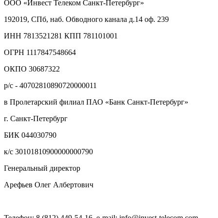
ООО «Инвест Телеком Санкт-Петербург»
192019, СПб, наб. Обводного канала д.14 оф. 239
ИНН 7813521281 КПП 781101001
ОГРН 1117847548664
ОКПО 30687322
р/с - 40702810890720000011
в Пролетарский филиал ПАО «Банк Санкт-Петербург»
г. Санкт-Петербург
БИК 044030790
к/с 30101810900000000790
Генеральный директор
Арефьев Олег Албертович
Телефон: 8 (812) 449-54-16, e-mail: info@invest-telecom.com