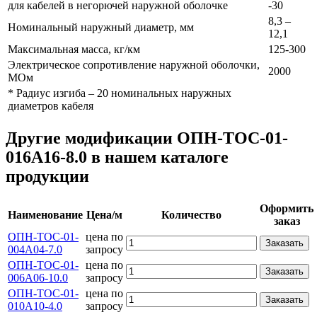
для кабелей в негорючей наружной оболочке
-30
8,3 –
Номинальный наружный диаметр, мм
12,1
Максимальная масса, кг/км
125-300
Электрическое сопротивление наружной оболочки,
2000
МОм
* Радиус изгиба – 20 номинальных наружных
диаметров кабеля
Другие модификации ОПН-ТОС-01-
016А16-8.0 в нашем каталоге
продукции
Оформить
Наименование
Цена/м
Количество
заказ
ОПН-ТОС-01-
цена по
Заказать
004А04-7.0
запросу
ОПН-ТОС-01-
цена по
Заказать
006А06-10.0
запросу
ОПН-ТОС-01-
цена по
Заказать
010А10-4.0
запросу