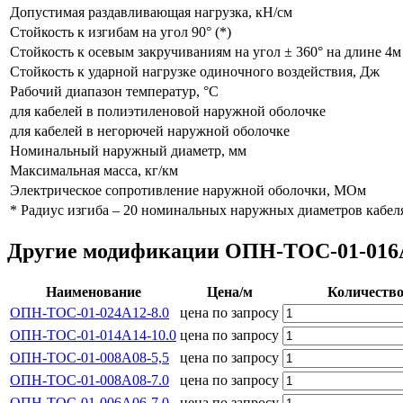
Допустимая раздавливающая нагрузка, кН/см
Стойкость к изгибам на угол 90° (*)
Стойкость к осевым закручиваниям на угол ± 360° на длине 4м
Стойкость к ударной нагрузке одиночного воздействия, Дж
Рабочий диапазон температур, °С
для кабелей в полиэтиленовой наружной оболочке
для кабелей в негорючей наружной оболочке
Номинальный наружный диаметр, мм
Максимальная масса, кг/км
Электрическое сопротивление наружной оболочки, МОм
* Радиус изгиба – 20 номинальных наружных диаметров кабел
Другие модификации ОПН-ТОС-01-016А1
Наименование
Цена/м
Количеств
ОПН-ТОС-01-024А12-8.0
цена по запросу
ОПН-ТОС-01-014А14-10.0
цена по запросу
ОПН-ТОС-01-008А08-5,5
цена по запросу
ОПН-ТОС-01-008А08-7.0
цена по запросу
ОПН-ТОС-01-006А06-7.0
цена по запросу