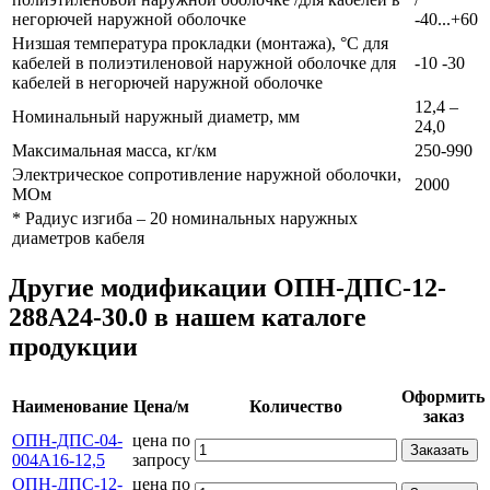
негорючей наружной оболочке
-40...+60
Низшая температура прокладки (монтажа), °С для
кабелей в полиэтиленовой наружной оболочке для
-10 -30
кабелей в негорючей наружной оболочке
12,4 –
Номинальный наружный диаметр, мм
24,0
Максимальная масса, кг/км
250-990
Электрическое сопротивление наружной оболочки,
2000
МОм
* Радиус изгиба – 20 номинальных наружных
диаметров кабеля
Другие модификации ОПН-ДПС-12-
288А24-30.0 в нашем каталоге
продукции
Оформить
Наименование
Цена/м
Количество
заказ
ОПН-ДПС-04-
цена по
Заказать
004А16-12,5
запросу
ОПН-ДПС-12-
цена по