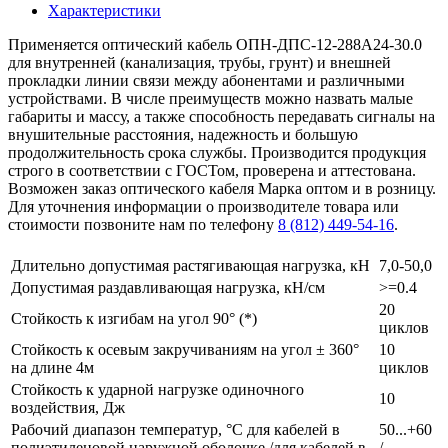
Характеристики
Применяется оптический кабель ОПН-ДПС-12-288А24-30.0
для внутренней (канализация, трубы, грунт) и внешней
прокладки линии связи между абонентами и различными
устройствами. В числе преимуществ можно назвать малые
габариты и массу, а также способность передавать сигналы на
внушительные расстояния, надежность и большую
продолжительность срока службы. Производится продукция
строго в соответствии с ГОСТом, проверена и аттестована.
Возможен заказ оптического кабеля Марка оптом и в розницу.
Для уточнения информации о производителе товара или
стоимости позвоните нам по телефону
8 (812) 449-54-16
.
Длительно допустимая растягивающая нагрузка, кН
7,0-50,0
Допустимая раздавливающая нагрузка, кН/см
>=0.4
20
Стойкость к изгибам на угол 90° (*)
циклов
Стойкость к осевым закручиваниям на угол ± 360°
10
на длине 4м
циклов
Стойкость к ударной нагрузке одиночного
10
воздействия, Дж
Рабочий диапазон температур, °С для кабелей в
50...+60
полиэтиленовой наружной оболочке /для кабелей в
/