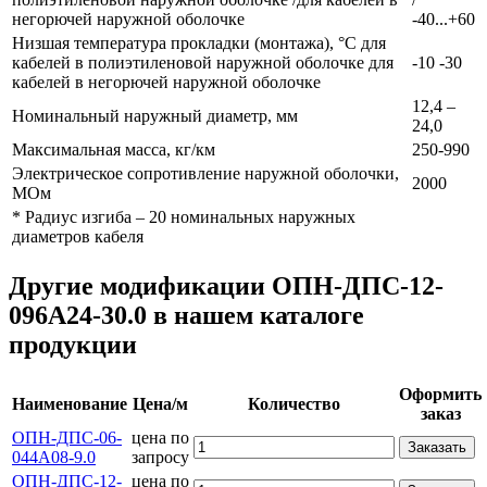
негорючей наружной оболочке
-40...+60
Низшая температура прокладки (монтажа), °С для
кабелей в полиэтиленовой наружной оболочке для
-10 -30
кабелей в негорючей наружной оболочке
12,4 –
Номинальный наружный диаметр, мм
24,0
Максимальная масса, кг/км
250-990
Электрическое сопротивление наружной оболочки,
2000
МОм
* Радиус изгиба – 20 номинальных наружных
диаметров кабеля
Другие модификации ОПН-ДПС-12-
096А24-30.0 в нашем каталоге
продукции
Оформить
Наименование
Цена/м
Количество
заказ
ОПН-ДПС-06-
цена по
Заказать
044А08-9.0
запросу
ОПН-ДПС-12-
цена по