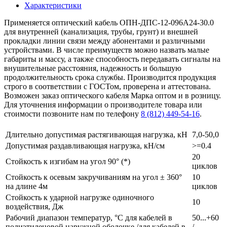
Характеристики
Применяется оптический кабель ОПН-ДПС-12-096А24-30.0
для внутренней (канализация, трубы, грунт) и внешней
прокладки линии связи между абонентами и различными
устройствами. В числе преимуществ можно назвать малые
габариты и массу, а также способность передавать сигналы на
внушительные расстояния, надежность и большую
продолжительность срока службы. Производится продукция
строго в соответствии с ГОСТом, проверена и аттестована.
Возможен заказ оптического кабеля Марка оптом и в розницу.
Для уточнения информации о производителе товара или
стоимости позвоните нам по телефону
8 (812) 449-54-16
.
Длительно допустимая растягивающая нагрузка, кН
7,0-50,0
Допустимая раздавливающая нагрузка, кН/см
>=0.4
20
Стойкость к изгибам на угол 90° (*)
циклов
Стойкость к осевым закручиваниям на угол ± 360°
10
на длине 4м
циклов
Стойкость к ударной нагрузке одиночного
10
воздействия, Дж
Рабочий диапазон температур, °С для кабелей в
50...+60
полиэтиленовой наружной оболочке /для кабелей в
/