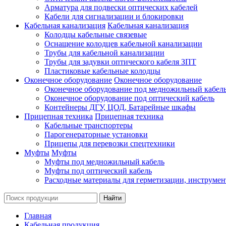
Арматура для подвески оптических кабелей
Кабели для сигнализации и блокировки
Кабельная канализация
Кабельная канализация
Колодцы кабельные связевые
Оснащение колодцев кабельной канализации
Трубы для кабельной канализации
Трубы для задувки оптического кабеля ЗПТ
Пластиковые кабельные колодцы
Оконечное оборудование
Оконечное оборудование
Оконечное оборудование под медножильный кабел
Оконечное оборудование под оптический кабель
Контейнеры ДГУ, ЦОД, Батарейные шкафы
Прицепная техника
Прицепная техника
Кабельные транспортеры
Парогенераторные установки
Прицепы для перевозки спецтехники
Муфты
Муфты
Муфты под медножильный кабель
Муфты под оптический кабель
Расходные материалы для герметизации, инструмен
Главная
Кабельная продукция