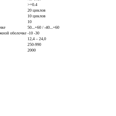
>=0.4
20 циклов
10 циклов
10
чке
50...+60 / -40...+60
ужной оболочке
-10 -30
12,4 – 24,0
250-990
2000