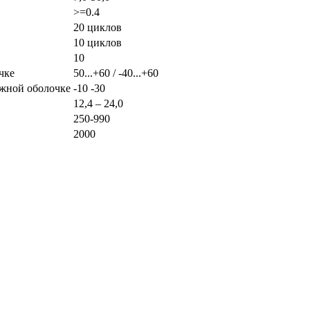
>=0.4
20 циклов
10 циклов
10
чке
50...+60 / -40...+60
ужной оболочке
-10 -30
12,4 – 24,0
250-990
2000