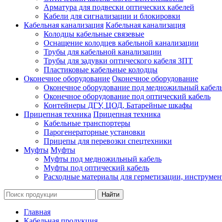
Арматура для подвески оптических кабелей
Кабели для сигнализации и блокировки
Кабельная канализация
Кабельная канализация
Колодцы кабельные связевые
Оснащение колодцев кабельной канализации
Трубы для кабельной канализации
Трубы для задувки оптического кабеля ЗПТ
Пластиковые кабельные колодцы
Оконечное оборудование
Оконечное оборудование
Оконечное оборудование под медножильный кабел
Оконечное оборудование под оптический кабель
Контейнеры ДГУ, ЦОД, Батарейные шкафы
Прицепная техника
Прицепная техника
Кабельные транспортеры
Парогенераторные установки
Прицепы для перевозки спецтехники
Муфты
Муфты
Муфты под медножильный кабель
Муфты под оптический кабель
Расходные материалы для герметизации, инструмен
Главная
Кабельная продукция