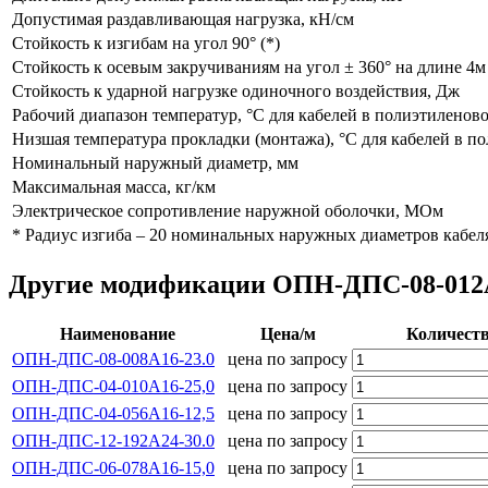
Допустимая раздавливающая нагрузка, кН/см
Стойкость к изгибам на угол 90° (*)
Стойкость к осевым закручиваниям на угол ± 360° на длине 4м
Стойкость к ударной нагрузке одиночного воздействия, Дж
Рабочий диапазон температур, °С для кабелей в полиэтиленов
Низшая температура прокладки (монтажа), °С для кабелей в п
Номинальный наружный диаметр, мм
Максимальная масса, кг/км
Электрическое сопротивление наружной оболочки, МОм
* Радиус изгиба – 20 номинальных наружных диаметров кабел
Другие модификации ОПН-ДПС-08-012А2
Наименование
Цена/м
Количест
ОПН-ДПС-08-008А16-23.0
цена по запросу
ОПН-ДПС-04-010А16-25,0
цена по запросу
ОПН-ДПС-04-056А16-12,5
цена по запросу
ОПН-ДПС-12-192А24-30.0
цена по запросу
ОПН-ДПС-06-078А16-15,0
цена по запросу