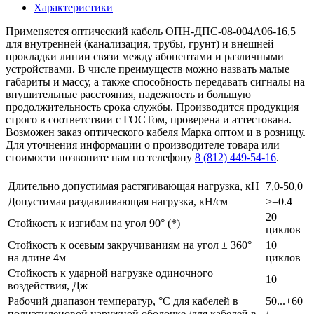
Характеристики
Применяется оптический кабель ОПН-ДПС-08-004А06-16,5
для внутренней (канализация, трубы, грунт) и внешней
прокладки линии связи между абонентами и различными
устройствами. В числе преимуществ можно назвать малые
габариты и массу, а также способность передавать сигналы на
внушительные расстояния, надежность и большую
продолжительность срока службы. Производится продукция
строго в соответствии с ГОСТом, проверена и аттестована.
Возможен заказ оптического кабеля Марка оптом и в розницу.
Для уточнения информации о производителе товара или
стоимости позвоните нам по телефону
8 (812) 449-54-16
.
Длительно допустимая растягивающая нагрузка, кН
7,0-50,0
Допустимая раздавливающая нагрузка, кН/см
>=0.4
20
Стойкость к изгибам на угол 90° (*)
циклов
Стойкость к осевым закручиваниям на угол ± 360°
10
на длине 4м
циклов
Стойкость к ударной нагрузке одиночного
10
воздействия, Дж
Рабочий диапазон температур, °С для кабелей в
50...+60
полиэтиленовой наружной оболочке /для кабелей в
/