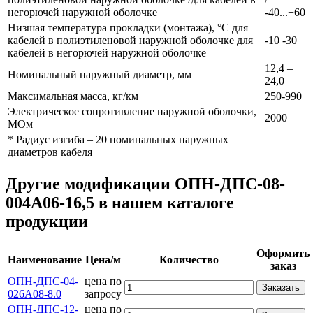
негорючей наружной оболочке
-40...+60
Низшая температура прокладки (монтажа), °С для
кабелей в полиэтиленовой наружной оболочке для
-10 -30
кабелей в негорючей наружной оболочке
12,4 –
Номинальный наружный диаметр, мм
24,0
Максимальная масса, кг/км
250-990
Электрическое сопротивление наружной оболочки,
2000
МОм
* Радиус изгиба – 20 номинальных наружных
диаметров кабеля
Другие модификации ОПН-ДПС-08-
004А06-16,5 в нашем каталоге
продукции
Оформить
Наименование
Цена/м
Количество
заказ
ОПН-ДПС-04-
цена по
Заказать
026А08-8.0
запросу
ОПН-ДПС-12-
цена по