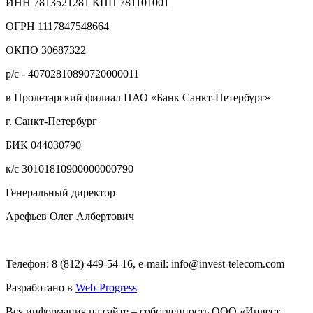
ИНН 7813521281 КПП 781101001
ОГРН 1117847548664
ОКПО 30687322
р/с - 40702810890720000011
в Пролетарский филиал ПАО «Банк Санкт-Петербург»
г. Санкт-Петербург
БИК 044030790
к/с 30101810900000000790
Генеральный директор
Арефьев Олег Албертович
Телефон: 8 (812) 449-54-16, e-mail: info@invest-telecom.com
Разработано в
Web-Progress
Вся информация на сайте – собственность ООО «Инвест