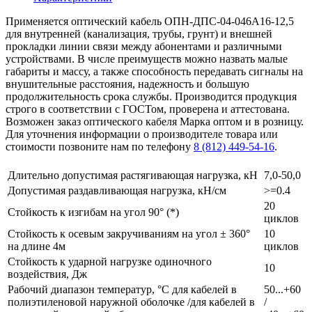
Применяется оптический кабель ОПН-ДПС-04-046А16-12,5
для внутренней (канализация, трубы, грунт) и внешней
прокладки линии связи между абонентами и различными
устройствами. В числе преимуществ можно назвать малые
габариты и массу, а также способность передавать сигналы на
внушительные расстояния, надежность и большую
продолжительность срока службы. Производится продукция
строго в соответствии с ГОСТом, проверена и аттестована.
Возможен заказ оптического кабеля Марка оптом и в розницу.
Для уточнения информации о производителе товара или
стоимости позвоните нам по телефону
8 (812) 449-54-16
.
Длительно допустимая растягивающая нагрузка, кН
7,0-50,0
Допустимая раздавливающая нагрузка, кН/см
>=0.4
20
Стойкость к изгибам на угол 90° (*)
циклов
Стойкость к осевым закручиваниям на угол ± 360°
10
на длине 4м
циклов
Стойкость к ударной нагрузке одиночного
10
воздействия, Дж
Рабочий диапазон температур, °С для кабелей в
50...+60
полиэтиленовой наружной оболочке /для кабелей в
/