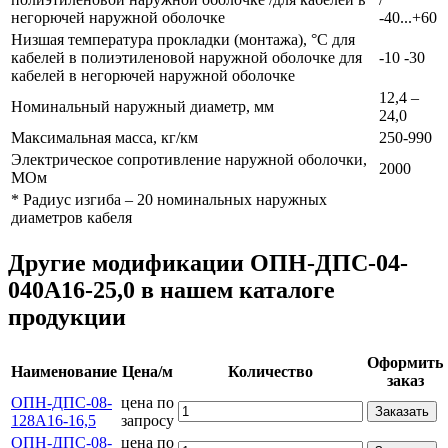
негорючей наружной оболочке
-40...+60
Низшая температура прокладки (монтажа), °С для
кабелей в полиэтиленовой наружной оболочке для
-10 -30
кабелей в негорючей наружной оболочке
12,4 –
Номинальный наружный диаметр, мм
24,0
Максимальная масса, кг/км
250-990
Электрическое сопротивление наружной оболочки,
2000
МОм
* Радиус изгиба – 20 номинальных наружных
диаметров кабеля
Другие модификации ОПН-ДПС-04-
040А16-25,0 в нашем каталоге
продукции
Оформить
Наименование
Цена/м
Количество
заказ
ОПН-ДПС-08-
цена по
Заказать
128А16-16,5
запросу
ОПН-ДПС-08-
цена по