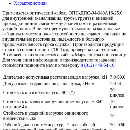
Характеристики
Применяется оптический кабель ОПН-ДПС-04-040А16-25,0
для внутренней (канализация, трубы, грунт) и внешней
прокладки линии связи между абонентами и различными
устройствами. В числе преимуществ можно назвать малые
габариты и массу, а также способность передавать сигналы на
внушительные расстояния, надежность и большую
продолжительность срока службы. Производится продукция
строго в соответствии с ГОСТом, проверена и аттестована.
Возможен заказ оптического кабеля Марка оптом и в розницу.
Для уточнения информации о производителе товара или
стоимости позвоните нам по телефону
8 (812) 449-54-16
.
Длительно допустимая растягивающая нагрузка, кН
7,0-50,0
Допустимая раздавливающая нагрузка, кН/см
>=0.4
20
Стойкость к изгибам на угол 90° (*)
циклов
Стойкость к осевым закручиваниям на угол ± 360°
10
на длине 4м
циклов
Стойкость к ударной нагрузке одиночного
10
воздействия, Дж
Рабочий диапазон температур, °С для кабелей в
50...+60
полиэтиленовой наружной оболочке /для кабелей в
/