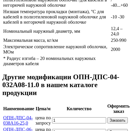
негорючей наружной оболочке
-40...+60
Низшая температура прокладки (монтажа), °С для
кабелей в полиэтиленовой наружной оболочке для
-10 -30
кабелей в негорючей наружной оболочке
12,4 –
Номинальный наружный диаметр, мм
24,0
Максимальная масса, кг/км
250-990
Электрическое сопротивление наружной оболочки,
2000
МОм
* Радиус изгиба – 20 номинальных наружных
диаметров кабеля
Другие модификации ОПН-ДПС-04-
032А08-11.0 в нашем каталоге
продукции
Оформить
Наименование
Цена/м
Количество
заказ
ОПН-ДПС-04-
цена по
Заказать
038А16-25,0
запросу
ОПН-ДПС-06-
цена по