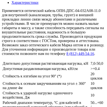
Характеристики
Применяется оптический кабель ОПН-ДПС-04-032А08-11.0
для внутренней (канализация, трубы, грунт) и внешней
прокладки линии связи между абонентами и различными
устройствами. В числе преимуществ можно назвать малые
габариты и массу, а также способность передавать сигналы на
внушительные расстояния, надежность и большую
продолжительность срока службы. Производится продукция
строго в соответствии с ГОСТом, проверена и аттестована.
Возможен заказ оптического кабеля Марка оптом и в розницу.
Для уточнения информации о производителе товара или
стоимости позвоните нам по телефону
8 (812) 449-54-16
.
Длительно допустимая растягивающая нагрузка, кН
7,0-50,0
Допустимая раздавливающая нагрузка, кН/см
>=0.4
20
Стойкость к изгибам на угол 90° (*)
циклов
Стойкость к осевым закручиваниям на угол ± 360°
10
на длине 4м
циклов
Стойкость к ударной нагрузке одиночного
10
воздействия, Дж
Рабочий диапазон температур, °С для кабелей в
50...+60
полиэтиленовой наружной оболочке /для кабелей в
/