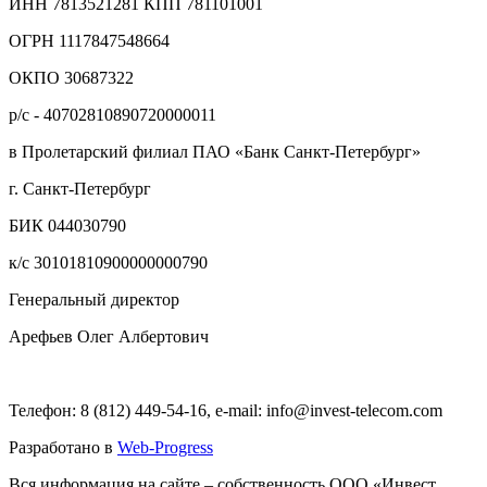
ИНН 7813521281 КПП 781101001
ОГРН 1117847548664
ОКПО 30687322
р/с - 40702810890720000011
в Пролетарский филиал ПАО «Банк Санкт-Петербург»
г. Санкт-Петербург
БИК 044030790
к/с 30101810900000000790
Генеральный директор
Арефьев Олег Албертович
Телефон: 8 (812) 449-54-16, e-mail: info@invest-telecom.com
Разработано в
Web-Progress
Вся информация на сайте – собственность ООО «Инвест