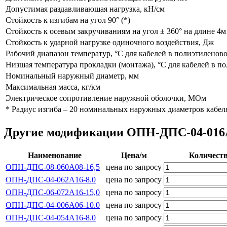
Допустимая раздавливающая нагрузка, кН/см
Стойкость к изгибам на угол 90° (*)
Стойкость к осевым закручиваниям на угол ± 360° на длине 4м
Стойкость к ударной нагрузке одиночного воздействия, Дж
Рабочий диапазон температур, °С для кабелей в полиэтиленов
Низшая температура прокладки (монтажа), °С для кабелей в п
Номинальный наружный диаметр, мм
Максимальная масса, кг/км
Электрическое сопротивление наружной оболочки, МОм
* Радиус изгиба – 20 номинальных наружных диаметров кабел
Другие модификации ОПН-ДПС-04-016А0
Наименование
Цена/м
Количест
ОПН-ДПС-08-060А08-16,5
цена по запросу
ОПН-ДПС-04-062А16-8.0
цена по запросу
ОПН-ДПС-06-072А16-15,0
цена по запросу
ОПН-ДПС-04-006А06-10.0
цена по запросу
ОПН-ДПС-04-054А16-8.0
цена по запросу