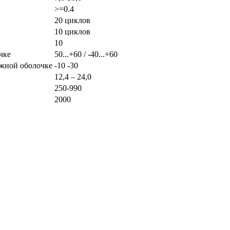
>=0.4
20 циклов
10 циклов
10
чке
50...+60 / -40...+60
ужной оболочке
-10 -30
12,4 – 24,0
250-990
2000