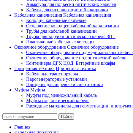
Арматура для подвески оптических кабелей
Кабели для сигнализации и блокировки
Кабельная канализация
Кабельная канализация
Колодцы кабельные связевые
Оснащение колодцев кабельной канализации
Трубы для кабельной канализации
Трубы для задувки оптического кабеля ЗПТ
Пластиковые кабельные колодцы
Оконечное оборудование
Оконечное оборудование
Оконечное оборудование под медножильный кабел
Оконечное оборудование под оптический кабель
Контейнеры ДГУ, ЦОД, Батарейные шкафы
Прицепная техника
Прицепная техника
Кабельные транспортеры
Парогенераторные установки
Прицепы для перевозки спецтехники
Муфты
Муфты
Муфты под медножильный кабель
Муфты под оптический кабель
Расходные материалы для герметизации, инструмен
Главная
Кабельная продукция