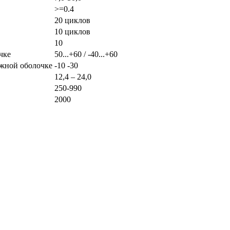
>=0.4
20 циклов
10 циклов
10
чке
50...+60 / -40...+60
ужной оболочке
-10 -30
12,4 – 24,0
250-990
2000