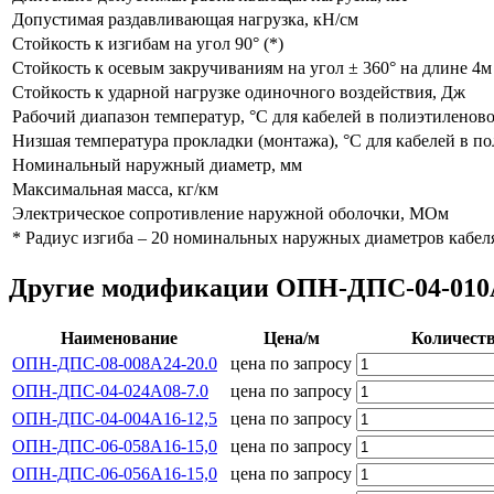
Допустимая раздавливающая нагрузка, кН/см
Стойкость к изгибам на угол 90° (*)
Стойкость к осевым закручиваниям на угол ± 360° на длине 4м
Стойкость к ударной нагрузке одиночного воздействия, Дж
Рабочий диапазон температур, °С для кабелей в полиэтиленов
Низшая температура прокладки (монтажа), °С для кабелей в п
Номинальный наружный диаметр, мм
Максимальная масса, кг/км
Электрическое сопротивление наружной оболочки, МОм
* Радиус изгиба – 20 номинальных наружных диаметров кабел
Другие модификации ОПН-ДПС-04-010А0
Наименование
Цена/м
Количест
ОПН-ДПС-08-008А24-20.0
цена по запросу
ОПН-ДПС-04-024А08-7.0
цена по запросу
ОПН-ДПС-04-004А16-12,5
цена по запросу
ОПН-ДПС-06-058А16-15,0
цена по запросу
ОПН-ДПС-06-056А16-15,0
цена по запросу