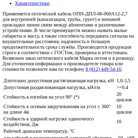
Характеристики
Применяется оптический кабель ОПН-ДПЛ-06-060А12-2,7
для внутренней (канализация, трубы, грунт) и внешней
прокладки линии связи между абонентами и различными
устройствами. В числе преимуществ можно назвать малые
габариты и массу, а также способность передавать сигналы на
внушительные расстояния, надежность и большую
продолжительность срока службы. Производится продукция
строго в соответствии с ГОСТом, проверена и аттестована.
Возможен заказ оптического кабеля Марка оптом и в розницу.
Для уточнения информации о производителе товара или
стоимости позвоните нам по телефону
8 (812) 449-54-16
.
Длительно допустимая растягивающая нагрузка, кН
1,0-3,5
Допустимая раздавливающая нагрузка, кН/см
>=0.4
20
Стойкость к изгибам на угол 90° (*)
циклов
Стойкость к осевым закручиваниям на угол ± 360°
10
на длине 4м
циклов
Стойкость к ударной нагрузке одиночного
10
воздействия, Дж
Рабочий диапазон температур, °С
для кабелей в полиэтиленовой наружной оболочке
-50...+60