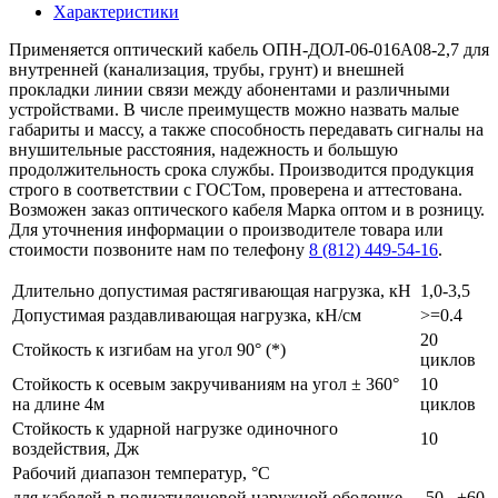
Характеристики
Применяется оптический кабель ОПН-ДОЛ-06-016А08-2,7 для
внутренней (канализация, трубы, грунт) и внешней
прокладки линии связи между абонентами и различными
устройствами. В числе преимуществ можно назвать малые
габариты и массу, а также способность передавать сигналы на
внушительные расстояния, надежность и большую
продолжительность срока службы. Производится продукция
строго в соответствии с ГОСТом, проверена и аттестована.
Возможен заказ оптического кабеля Марка оптом и в розницу.
Для уточнения информации о производителе товара или
стоимости позвоните нам по телефону
8 (812) 449-54-16
.
Длительно допустимая растягивающая нагрузка, кН
1,0-3,5
Допустимая раздавливающая нагрузка, кН/см
>=0.4
20
Стойкость к изгибам на угол 90° (*)
циклов
Стойкость к осевым закручиваниям на угол ± 360°
10
на длине 4м
циклов
Стойкость к ударной нагрузке одиночного
10
воздействия, Дж
Рабочий диапазон температур, °С
для кабелей в полиэтиленовой наружной оболочке
-50...+60