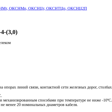
 ОКСНМт, ОКСНМп, ОКСНЦт, ОКСНТЦп, ОКСНЦ2П
-(3,0)
на опорах линий связи, контактной сети железных дорог, столб
C.
и механизированным способами при температуре не ниже -10ºC
 не менее 20 номинальных диаметров кабеля.