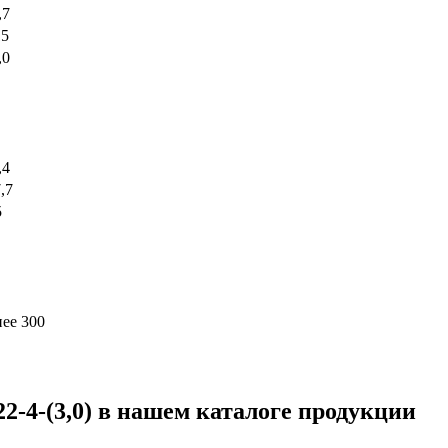
,7
15
,0
,4
7,7
5
нее 300
-4-(3,0) в нашем каталоге продукции