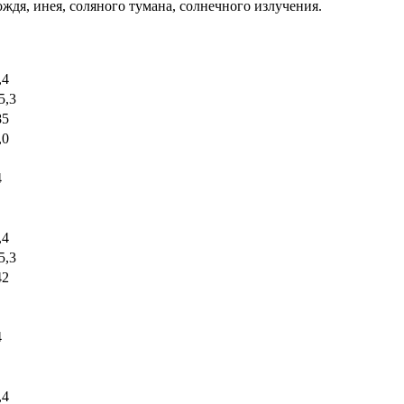
ждя, инея, соляного тумана, солнечного излучения.
,4
5,3
85
,0
4
,4
5,3
42
4
,4