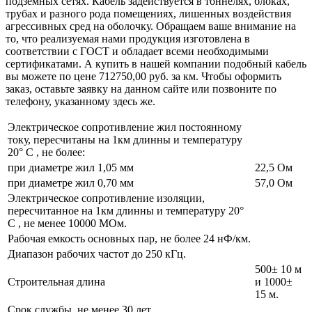
подземных сетях. Кабель задействуется в тоннелях, блоках,
трубах и разного рода помещениях, лишенных воздействия
агрессивных сред на оболочку. Обращаем ваше внимание на
то, что реализуемая нами продукция изготовлена в
соответствии с ГОСТ и обладает всеми необходимыми
сертификатами. А купить в нашей компании подобный кабель
вы можете по цене 712750,00 руб. за км. Чтобы оформить
заказ, оставьте заявку на данном сайте или позвоните по
телефону, указанному здесь же.
Электрическое сопротивление жил постоянному
току, пересчитаны на 1км длинны и температуру
20° C , не более:
при диаметре жил 1,05 мм
22,5 Ом
при диаметре жил 0,70 мм
57,0 Ом
Электрическое сопротивление изоляции,
пересчитанное на 1км длинны и температуру 20°
C , не менее 10000 МОм.
Рабочая емкость основных пар, не более 24 нФ/км.
Диапазон рабочих частот до 250 кГц.
500± 10 м
Строительная длина
и 1000±
15 м.
Срок службы, не менее 30 лет