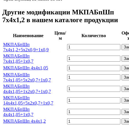
Другие модификации МКПАБпШп
7х4х1,2 в нашем каталоге продукции
Цена/
Оф
Наименование
Количество
м
МКПАБпШп
За
7х4х1,2+5х2х0,9+1х0,9
МКПАБпШп
За
7х4х1,05+1х0,7
МКПАБпШп 4х4х1,05
За
МКПАБпШп
За
7х4х1,05+5х2х0,7+1х0,7
МКПАБпШп
За
4х4х1,05+1х2х0,7+1х0,7
МКПАБпШп
За
14х4х1,05+5х2х0,7+1х0,7
МКПАБпШп
За
4х4х1,05+1х0,7
МКПАБпШп 4х4х1,2
За