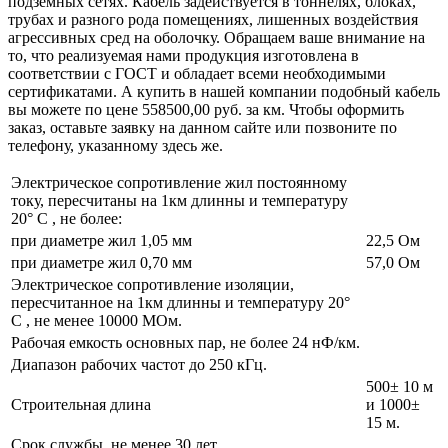
подземных сетях. Кабель задействуется в тоннелях, блоках,
трубах и разного рода помещениях, лишенных воздействия
агрессивных сред на оболочку. Обращаем ваше внимание на
то, что реализуемая нами продукция изготовлена в
соответствии с ГОСТ и обладает всеми необходимыми
сертификатами. А купить в нашей компании подобный кабель
вы можете по цене 558500,00 руб. за км. Чтобы оформить
заказ, оставьте заявку на данном сайте или позвоните по
телефону, указанному здесь же.
Электрическое сопротивление жил постоянному
току, пересчитаны на 1км длинны и температуру
20° C , не более:
при диаметре жил 1,05 мм
22,5 Ом
при диаметре жил 0,70 мм
57,0 Ом
Электрическое сопротивление изоляции,
пересчитанное на 1км длинны и температуру 20°
C , не менее 10000 МОм.
Рабочая емкость основных пар, не более 24 нФ/км.
Диапазон рабочих частот до 250 кГц.
500± 10 м
Строительная длина
и 1000±
15 м.
Срок службы, не менее 30 лет