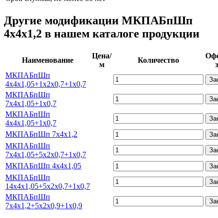
Другие модификации МКПАБпШп
4х4х1,2 в нашем каталоге продукции
Цена/
Оф
Наименование
Количество
м
МКПАБпШп
За
4х4х1,05+1х2х0,7+1х0,7
МКПАБпШп
За
7х4х1,05+1х0,7
МКПАБпШп
За
4х4х1,05+1х0,7
МКПАБпШп 7х4х1,2
За
МКПАБпШп
За
7х4х1,05+5х2х0,7+1х0,7
МКПАБпШп 4х4х1,05
За
МКПАБпШп
За
14х4х1,05+5х2х0,7+1х0,7
МКПАБпШп
За
7х4х1,2+5х2х0,9+1х0,9